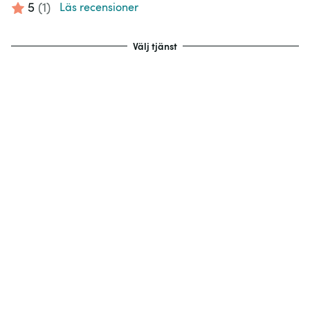
5
(
1
)
Läs recensioner
Välj tjänst